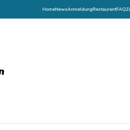
Home
News
Anmeldung
Restaurant
FAQ
Z
n